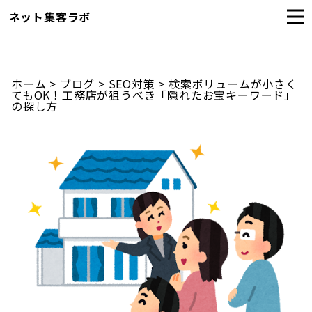
ネット集客ラボ
ホーム
>
ブログ
>
SEO対策
>
検索ボリュームが小さく
てもOK！工務店が狙うべき「隠れたお宝キーワード」
の探し方