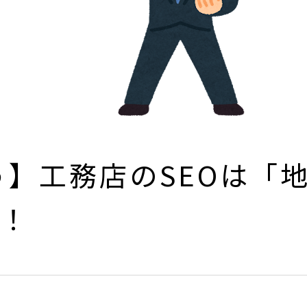
狙う】工務店のSEOは「
！