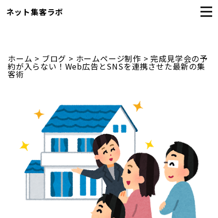
ネット集客ラボ
ホーム
>
ブログ
>
ホームページ制作
>
完成見学会の予
約が入らない！Web広告とSNSを連携させた最新の集
客術