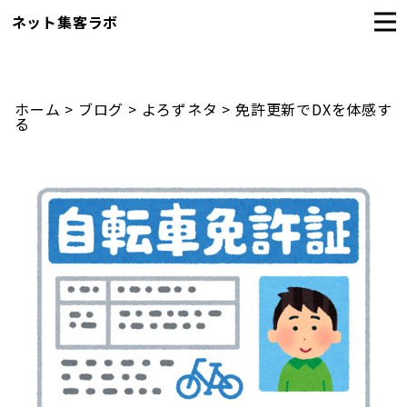
ネット集客ラボ
ホーム
>
ブログ
>
よろずネタ
>
免許更新でDXを体感す
る