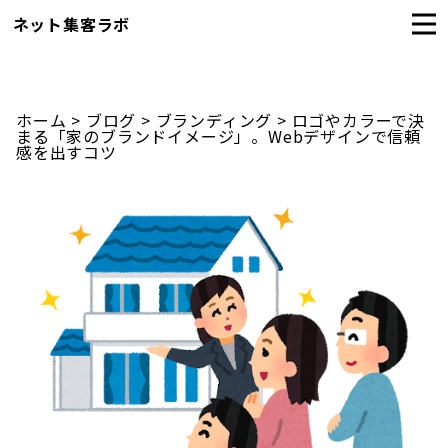
ネット集客ラボ
ホーム
>
ブログ
>
ブランディング
>
ロゴやカラーで決
まる「家のブランドイメージ」。Webデザインで信頼
感を出すコツ